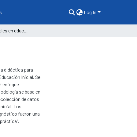
s
Log In
Los juegos verbales en educación inicial
a didáctica para
Educación Inicial. Se
el enfoque
todología se basa en
ecolección de datos
nicial. Los
agnóstico fueron una
práctica”.