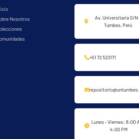
nicio
Av. Universitaria S/N 
obre Nosotros
Tumbes, Perú
olecciones
omunidades
+51 72 523171
repositorio@untumbes.
Lunes - Viernes: 8:00 
4:00 PM