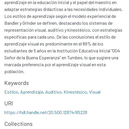
aprendizaje en la educación inicial y el papel del maestro en
adaptar estrategias didácticas a las necesidades individuales.
Los estilos de aprendizaje según el modelo experiencial de
Bandler y Grinder se definen, destacando los sistemas de
representación visual, auditivo y kinestésico, con estrategias
específicas para cada uno. De las conclusiones el estilo de
aprendizaje visual es predominante en el 89% de los
estudiantes de 5 años en la Institución Educativa Inicial “004
Señor de la Buena Esperanza” en Tumbes, lo que sugiere una
marcada preferencia por el aprendizaje visual en esta
población.
Keywords
Communities & Collections
Estilos
,
Aprendizaje
,
Auditivo
,
Kinestésico
,
Visual
All of DSpace
URI
Statistics
https://hdl.handle.net/20.500.12874/65228
Contacto
Políticas
Collections