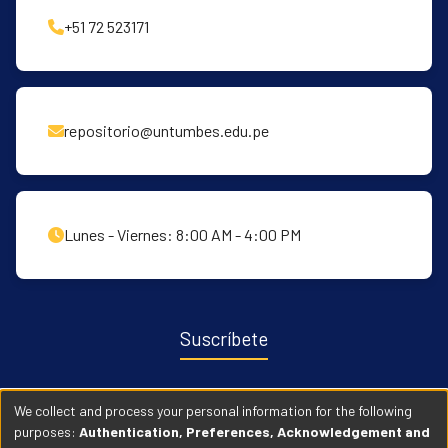
+51 72 523171
repositorio@untumbes.edu.pe
Lunes - Viernes: 8:00 AM - 4:00 PM
Suscríbete
Recibe notificaciones sobre nuevas publicaciones y eventos
We collect and process your personal information for the following
relacionados con el repositorio. ingresa
Aqui →
purposes:
Authentication, Preferences, Acknowledgement and