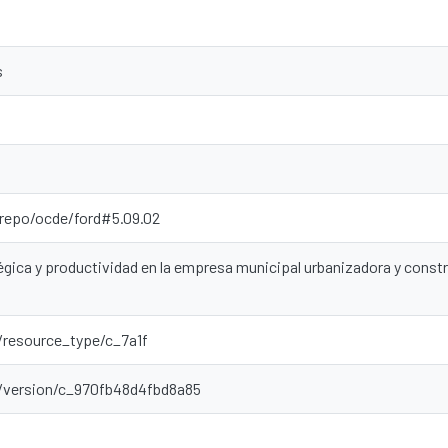
s
-repo/ocde/ford#5.09.02
tégica y productividad en la empresa municipal urbanizadora y co
r/resource_type/c_7a1f
ar/version/c_970fb48d4fbd8a85