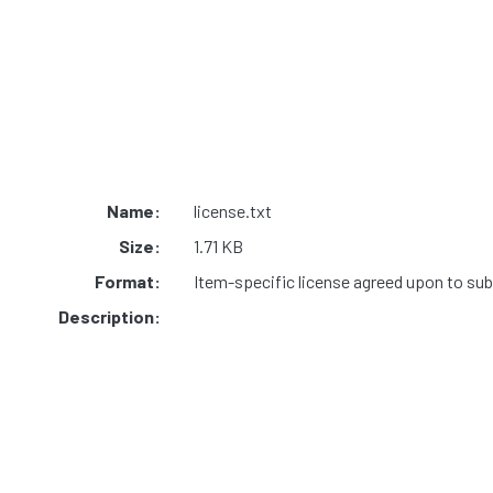
Name:
license.txt
Size:
1.71 KB
Format:
Item-specific license agreed upon to su
Description: