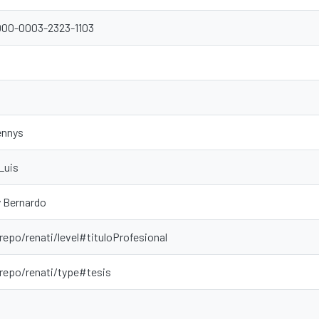
0000-0003-2323-1103
ennys
Luis
y Bernardo
repo/renati/level#tituloProfesional
-repo/renati/type#tesis