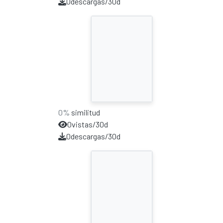
0
descargas/30d
0%
similitud
0
vistas/30d
0
descargas/30d