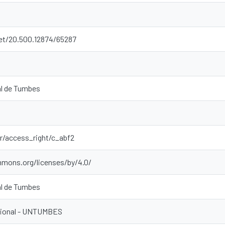
net/20.500.12874/65287
al de Tumbes
ar/access_right/c_abf2
mmons.org/licenses/by/4.0/
al de Tumbes
ucional - UNTUMBES