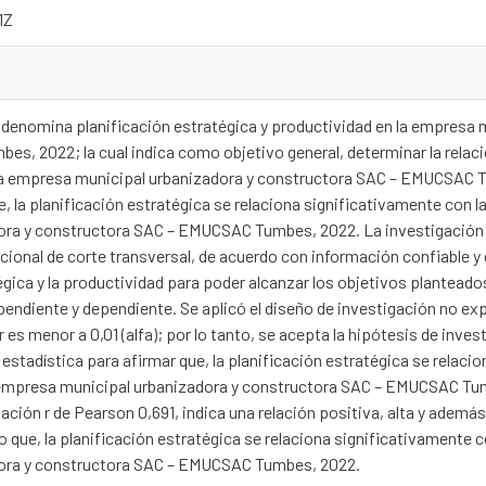
1Z
 denomina planificación estratégica y productividad en la empresa 
, 2022; la cual indica como objetivo general, determinar la relació
 la empresa municipal urbanizadora y constructora SAC – EMUCSAC
e, la planificación estratégica se relaciona significativamente con 
ora y constructora SAC – EMUCSAC Tumbes, 2022. La investigación h
acional de corte transversal, de acuerdo con información confiable y 
égica y la productividad para poder alcanzar los objetivos plantead
ependiente y dependiente. Se aplicó el diseño de investigación no ex
or es menor a 0,01 (alfa); por lo tanto, se acepta la hipótesis de inve
 estadística para afirmar que, la planificación estratégica se relaci
 empresa municipal urbanizadora y constructora SAC – EMUCSAC Tum
ación r de Pearson 0,691, indica una relación positiva, alta y además 
 que, la planificación estratégica se relaciona significativamente 
dora y constructora SAC – EMUCSAC Tumbes, 2022.