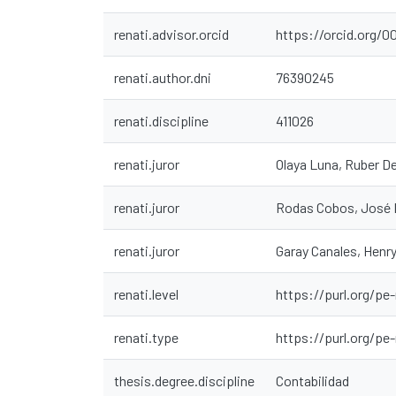
renati.advisor.orcid
https://orcid.org/
renati.author.dni
76390245
renati.discipline
411026
renati.juror
Olaya Luna, Ruber D
renati.juror
Rodas Cobos, José 
renati.juror
Garay Canales, Henr
renati.level
https://purl.org/pe-
renati.type
https://purl.org/pe
thesis.degree.discipline
Contabilidad