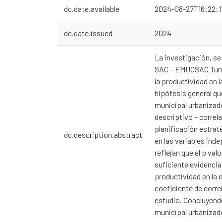
dc.date.available
2024-08-27T16:22:1
dc.date.issued
2024
La investigación, se
SAC – EMUCSAC Tumbes
la productividad en
hipótesis general qu
municipal urbanizad
descriptivo – correl
planificación estrat
dc.description.abstract
en las variables ind
reflejan que el p val
suficiente evidencia
productividad en la
coeficiente de correl
estudio. Concluyendo
municipal urbaniza