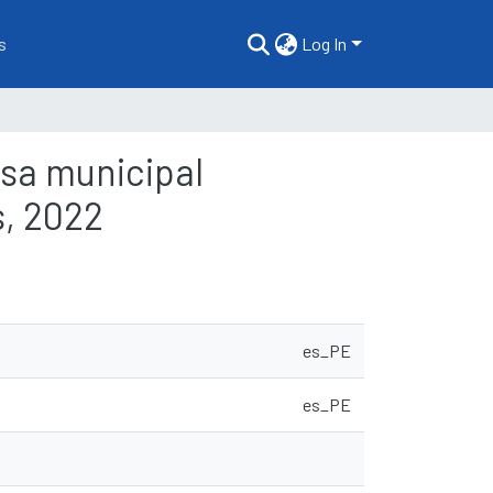
s
Log In
esa municipal
, 2022
es_PE
es_PE