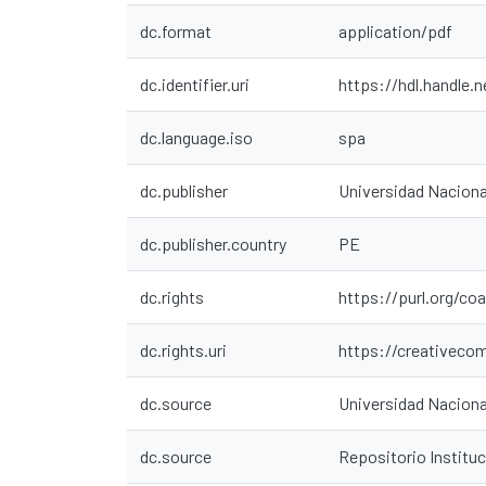
dc.format
application/pdf
dc.identifier.uri
https://hdl.handle.
dc.language.iso
spa
dc.publisher
Universidad Nacion
dc.publisher.country
PE
dc.rights
https://purl.org/co
dc.rights.uri
https://creativeco
dc.source
Universidad Nacion
dc.source
Repositorio Instit