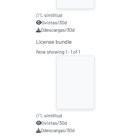
0%
similitud
0
vistas/30d
0
descargas/30d
License bundle
Now showing
1 - 1 of 1
0%
similitud
0
vistas/30d
0
descargas/30d