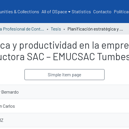
ities & Collections
All of DSpace
Statistics
Contacto
Política
Escuela Profesional de Contabilidad
Tesis
Planificación estratégica y productividad en la empresa municipal urbanizadora y constructora SAC – EMUCSAC Tumbes, 2022
ica y productividad en la empr
ructora SAC – EMUCSAC Tumbes
Simple item page
y Bernardo
n Carlos
1Z