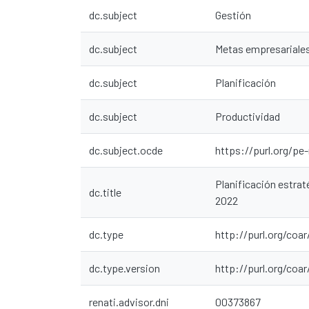
dc.subject
Gestión
dc.subject
Metas empresariale
dc.subject
Planificación
dc.subject
Productividad
dc.subject.ocde
https://purl.org/pe
Planificación estra
dc.title
2022
dc.type
http://purl.org/coa
dc.type.version
http://purl.org/co
renati.advisor.dni
00373867