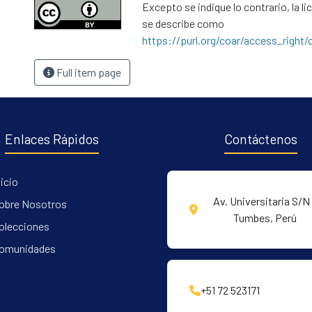
Excepto se indique lo contrario, la li
se describe como
https://purl.org/coar/access_right/
Full item page
Enlaces Rápidos
Contáctenos
nicio
Av. Universitaria S/N 
obre Nosotros
Tumbes, Perú
olecciones
omunidades
+51 72 523171