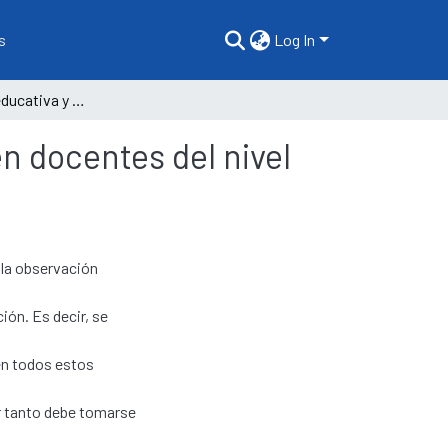
s
Log In
La supervisión educativa y el monitoreo pedagógico en docentes del nivel secundario
n docentes del nivel
 la observación
ión. Es decir, se
 en todos estos
or tanto debe tomarse