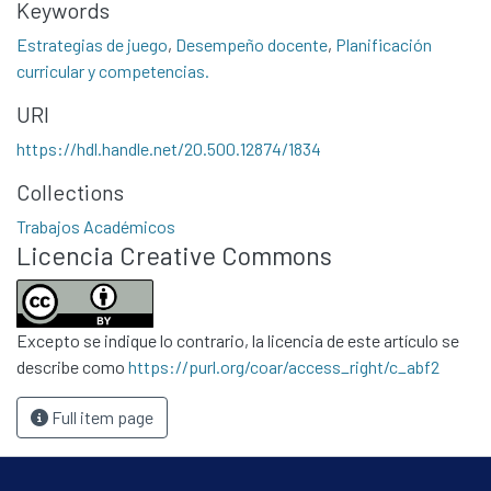
Keywords
Estrategias de juego
,
Desempeño docente
,
Planificación
curricular y competencias.
URI
https://hdl.handle.net/20.500.12874/1834
Communities & Collections
Collections
All of DSpace
Trabajos Académicos
Licencia Creative Commons
Statistics
Contacto
Políticas
Excepto se indique lo contrario, la licencia de este artículo se
describe como
https://purl.org/coar/access_right/c_abf2
Full item page