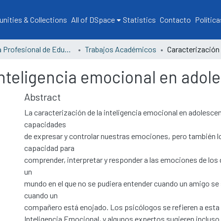
ities & Collections
All of DSpace
Statistics
Contacto
Política
Escuela Profesional de Educación
Trabajos Académicos
inteligencia emocional en adol
Abstract
La caracterización de la inteligencia emocional en adolesce
capacidades
de expresar y controlar nuestras emociones, pero también l
capacidad para
comprender, interpretar y responder a las emociones de lo
un
mundo en el que no se pudiera entender cuando un amigo se s
cuando un
compañero está enojado. Los psicólogos se refieren a esta
Inteligencia Emocional, y algunos expertos sugieren inclus