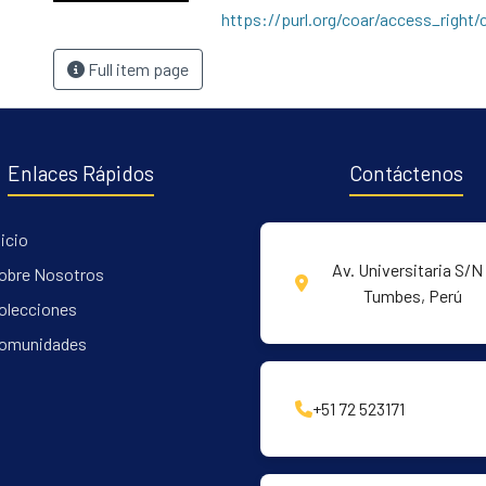
https://purl.org/coar/access_right/
Full item page
Enlaces Rápidos
Contáctenos
nicio
Av. Universitaria S/N 
obre Nosotros
Tumbes, Perú
olecciones
omunidades
+51 72 523171