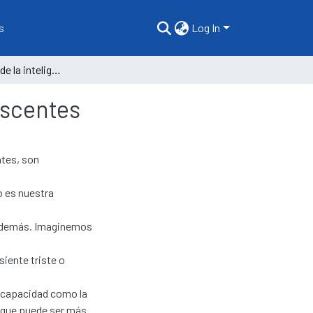
s
Log In
Caracterización de la inteligencia emocional en adolescentes
escentes
ntes, son
o es nuestra
s demás. Imaginemos
iente triste o
 capacidad como la
o que puede ser más