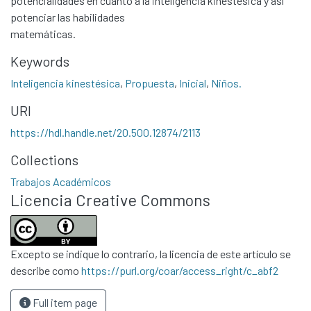
potencialidades en cuanto a la inteligencia kinestésica y así
potenciar las habilidades
matemáticas.
Keywords
Inteligencia kinestésica
,
Propuesta
,
Inicial
,
Niños.
URI
https://hdl.handle.net/20.500.12874/2113
Communities & Collections
Collections
All of DSpace
Statistics
Trabajos Académicos
Licencia Creative Commons
Contacto
Políticas
Excepto se indique lo contrario, la licencia de este artículo se
describe como
https://purl.org/coar/access_right/c_abf2
Full item page