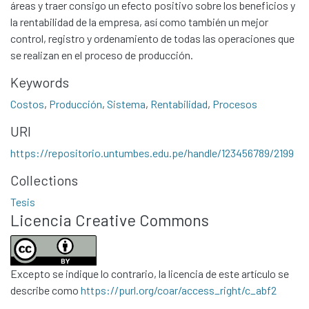
áreas y traer consigo un efecto positivo sobre los beneficios y
la rentabilidad de la empresa, así como también un mejor
control, registro y ordenamiento de todas las operaciones que
se realizan en el proceso de producción.
Keywords
Costos
,
Producción
,
Sistema
,
Rentabilidad
,
Procesos
URI
Communities & Collections
https://repositorio.untumbes.edu.pe/handle/123456789/2199
All of DSpace
Collections
Statistics
Tesis
Contacto
Licencia Creative Commons
Políticas
Excepto se indique lo contrario, la licencia de este artículo se
describe como
https://purl.org/coar/access_right/c_abf2