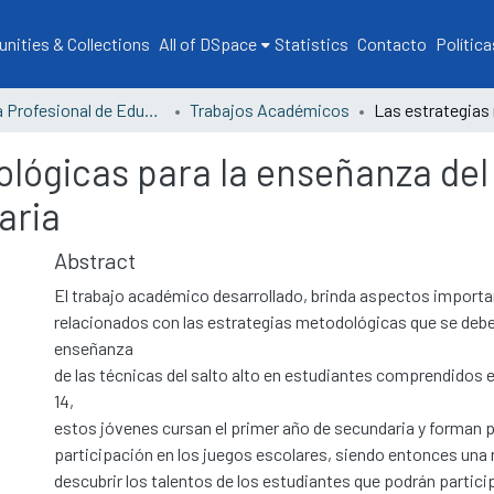
ities & Collections
All of DSpace
Statistics
Contacto
Política
Escuela Profesional de Educación
Trabajos Académicos
lógicas para la enseñanza del s
aria
Abstract
El trabajo académico desarrollado, brinda aspectos import
relacionados con las estrategias metodológicas que se deben 
enseñanza
de las técnicas del salto alto en estudiantes comprendidos e
14,
estos jóvenes cursan el primer año de secundaria y forman p
participación en los juegos escolares, siendo entonces una
descubrir los talentos de los estudiantes que podrán partici