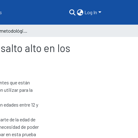
s
Log In
Las estrategias metodológicas para la enseñanza del salto alto en los estudiantes de secundaria
alto alto en los
antes que están
utilizar para la
n edades entre 12 y
arte de la edad de
 necesidad de poder
par en esta prueba