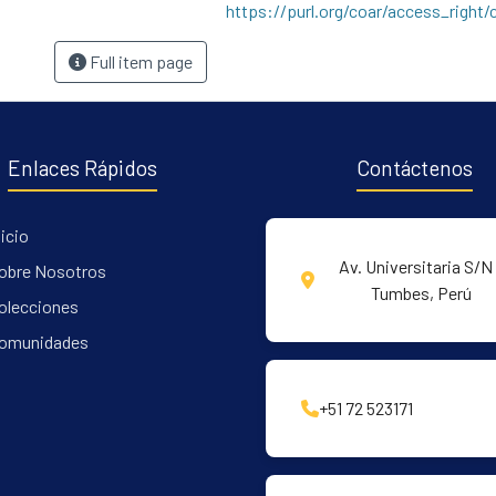
https://purl.org/coar/access_right/
Full item page
Enlaces Rápidos
Contáctenos
nicio
Av. Universitaria S/N 
obre Nosotros
Tumbes, Perú
olecciones
omunidades
+51 72 523171