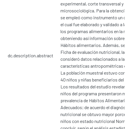
experimental, corte transversal y
microsociológica. Para la obtenció
se empleó como instrumento un cue
el cual fue elaborado y validado a la 
los programas alimentarios en la re
obteniendo así información sobre la
Hábitos alimentarios. Además, se 
Ficha de evaluación nutricional, la c
dc.description.abstract
consideró datos relacionados a las
características antropométricas de 
La población muestral estuvo conf
40 niños y niñas beneficiarios del 
Los resultados del estudio revelaron
niños del programa presentaron ma
prevalencia de Hábitos Alimentario
Adecuados; de acuerdo el diagnóst
nutricional se obtuvo mayor porcen
niños con estado nutricional Norma
concluir, según el análisis estadísti