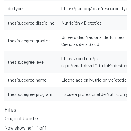
dc.type
http://purl.org/coar/resource_type
thesis.degree.discipline
Nutrición y Dietetica
Universidad Nacional de Tumbes. Fa
thesis.degree.grantor
Ciencias de la Salud
Communities & Collections
All of DSpace
https://purl.org/pe-
thesis.degree.level
Statistics
repo/renati/level#tituloProfesional
Contacto
thesis.degree.name
Licenciada en Nutrición y dietetica
Políticas
thesis.degree.program
Escuela profesional de Nutrición y 
Files
Original bundle
Now showing
1 - 1 of 1