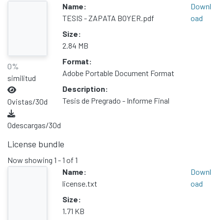
Name:
Downl
TESIS - ZAPATA BOYER.pdf
oad
Size:
2.84 MB
Format:
0%
Adobe Portable Document Format
similitud
Description:
Tesis de Pregrado - Informe Final
0
vistas/30d
0
descargas/30d
License bundle
Now showing
1 - 1 of 1
Name:
Downl
license.txt
oad
Size:
1.71 KB