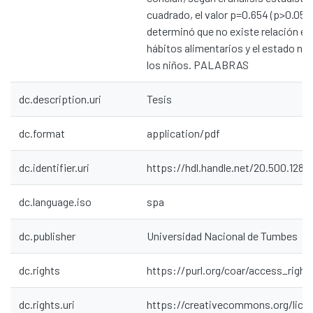
cuadrado, el valor p=0.654 (p>0.05 
determinó que no existe relación en
hábitos alimentarios y el estado nut
los niños. PALABRAS
dc.description.uri
Tesis
dc.format
application/pdf
dc.identifier.uri
https://hdl.handle.net/20.500.1287
dc.language.iso
spa
dc.publisher
Universidad Nacional de Tumbes
dc.rights
https://purl.org/coar/access_right
dc.rights.uri
https://creativecommons.org/lice