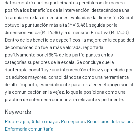
datos mostró que los participantes percibieron de manera
positiva los beneficios de la intervención, destacándose una
jerarquía entre las dimensiones evaluadas: la dimensión Social
obtuvo la puntuación más alta (M=16.48), seguida por la
dimensión Física (M=14.96) y la dimensión Emotiva (M=13.00).
Dentro de los beneficios específicos, la mejora en la capacidad
de comunicación fue la más valorada, reportada
positivamente por el 66% de los participantes en las
categorías superiores de la escala. Se concluye que la
risoterapia constituye una intervención eficaz y apreciada por
los adultos mayores, consolidándose como una herramienta
de alto impacto, especialmente para fortalecer el apoyo social
y la comunicación en la vejez, lo que la posiciona como una
práctica de enfermería comunitaria relevante y pertinente.
Communities & Collections
Keywords
All of DSpace
Risoterapia
,
Adulto mayor
,
Percepción
,
Beneficios de la salud
,
Statistics
Enfermería comunitaria
Contacto