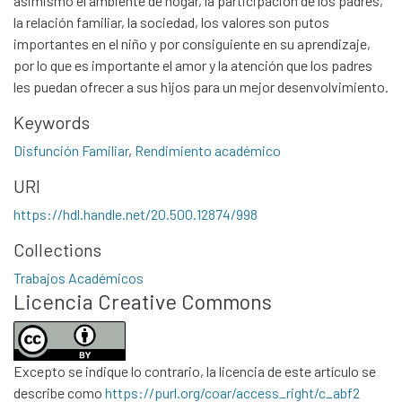
asimismo el ambiente de hogar, la participación de los padres,
la relación familiar, la sociedad, los valores son putos
importantes en el niño y por consiguiente en su aprendizaje,
por lo que es importante el amor y la atención que los padres
les puedan ofrecer a sus hijos para un mejor desenvolvimiento.
Keywords
Disfunción Familiar
,
Rendimiento académico
URI
Communities & Collections
https://hdl.handle.net/20.500.12874/998
All of DSpace
Collections
Statistics
Trabajos Académicos
Contacto
Licencia Creative Commons
Políticas
Excepto se indique lo contrario, la licencia de este artículo se
describe como
https://purl.org/coar/access_right/c_abf2