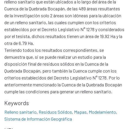
relleno sanitario que están ubicados a lo largo del área de la
Cuenca de la Quebrada Bocapán, de las 489 áreas resultantes
de la investigación solo 2 áreas son idóneas para la ubicación
de un relleno sanitario, las cuales cumplen con los criterios
establecidos por el Decreto Legislativo N° 1278 y considerados
por el tesista, dichos resultados tienen un área de 19.92 Ha y la
Communities & Collections
otra de 6.79 Ha.
All of DSpace
Teniendo todos los resultados correspondientes, se
Statistics
demuestra que, si se puede realizar un estudio para la
disposición final de residuos sólidos en la Cuenca de la
Contacto
Quebrada Bocapán, pero también la Cuenca cumple con los
Políticas
criterios establecidos del Decreto Legislativo N° 1278. Por lo
anteriormente mencionado la Cuenca de la Quebrada Bocapán
cumple las condiciones para generar un relleno sanitario.
Keywords
Relleno sanitario
,
Residuos Sólidos
,
Mapas
,
Modelamiento
,
Sistema de Información Geográfica