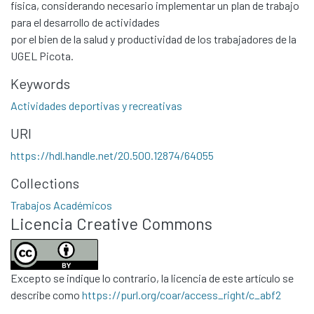
física, considerando necesario implementar un plan de trabajo
para el desarrollo de actividades
por el bien de la salud y productividad de los trabajadores de la
UGEL Picota.
Keywords
Actividades deportivas y recreativas
URI
Communities & Collections
https://hdl.handle.net/20.500.12874/64055
All of DSpace
Collections
Statistics
Trabajos Académicos
Contacto
Licencia Creative Commons
Políticas
Excepto se indique lo contrario, la licencia de este artículo se
describe como
https://purl.org/coar/access_right/c_abf2