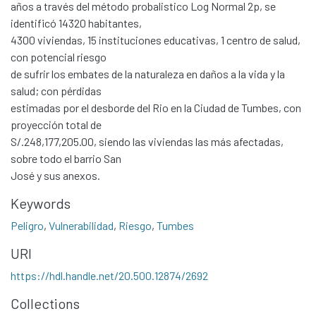
años a través del método probalistico Log Normal 2p, se
identificó 14320 habitantes,
4300 viviendas, 15 instituciones educativas, 1 centro de salud,
Communities & Collections
con potencial riesgo
de sufrir los embates de la naturaleza en daños a la vida y la
All of DSpace
salud; con pérdidas
Statistics
estimadas por el desborde del Rio en la Ciudad de Tumbes, con
Contacto
proyección total de
S/.248,177,205.00, siendo las viviendas las más afectadas,
Políticas
sobre todo el barrio San
José y sus anexos.
Keywords
Peligro
,
Vulnerabilidad
,
Riesgo
,
Tumbes
URI
https://hdl.handle.net/20.500.12874/2692
Collections