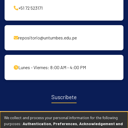
+51 72 523171
repositorio@untumbes.edu.pe
Lunes - Viernes: 8:00 AM - 4:00 PM
Suscríbete
Recibe notificaciones sobre nuevas publicaciones y eventos
We collect and process your personal information for the following
relacionados con el repositorio. ingresa
Aqui →
purposes:
Authentication, Preferences, Acknowledgement and