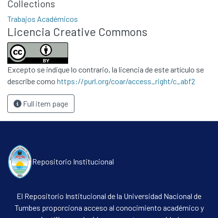
Collections
Trabajos Académicos
Licencia Creative Commons
Communities & Collections
All of DSpace
Excepto se indique lo contrario, la licencia de este artículo se
Statistics
describe como
https://purl.org/coar/access_right/c_abf2
Contacto
Full item page
Políticas
Repositorio Institucional
El Repositorio Institucional de la Universidad Nacional de
Tumbes proporciona acceso al conocimiento académico y