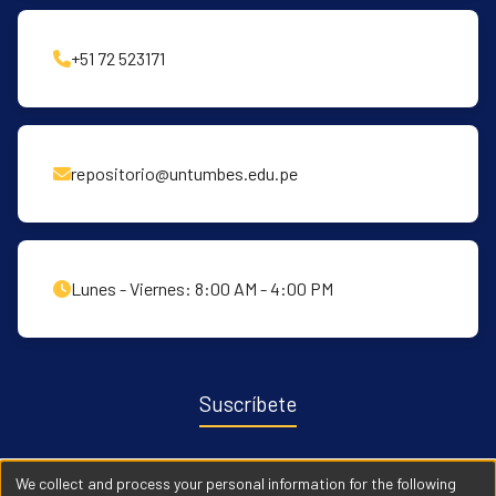
+51 72 523171
repositorio@untumbes.edu.pe
Lunes - Viernes: 8:00 AM - 4:00 PM
Suscríbete
Recibe notificaciones sobre nuevas publicaciones y eventos
We collect and process your personal information for the following
relacionados con el repositorio. ingresa
Aqui →