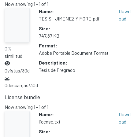
Now showing
1 - 1 of 1
Name:
Downl
TESIS - JIMENEZ Y MORE.pdf
oad
Size:
747.87 KB
Format:
0%
Adobe Portable Document Format
similitud
Description:
Tesis de Pregrado
0
vistas/30d
0
descargas/30d
License bundle
Now showing
1 - 1 of 1
Name:
Downl
license.txt
oad
Size: