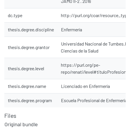
JAMO II-2 . 2016
dc.type
http://purl.org/coar/resource_type
thesis.degree.discipline
Enfermería
Universidad Nacional de Tumbes.Fa
thesis.degree.grantor
Communities & Collections
Ciencias de la Salud
All of DSpace
https://purl.org/pe-
Statistics
thesis.degree.level
repo/renati/level#tituloProfesional
Contacto
Políticas
thesis.degree.name
Licenciado en Enfermería
thesis.degree.program
Escuela Profesional de Enfermería
Files
Original bundle