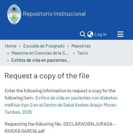
Repositorio Institucional
(current)
Log In
Home
Escuela de Posgrado
Maestrias
Maestría en Ciencias de la Salud con mención en Salud Familiar y Comunitaria
Tesis
Estilos de vida en pacientes con diabetes mellitus tipo 2 en el Centro de Salud Andrés Araujo Moran, Tumbes, 2025
Request a copy of the file
Enter the following information to request a copy for the
following item:
Estilos de vida en pacientes con diabetes
mellitus tipo 2 en el Centro de Salud Andrés Araujo Moran,
Tumbes, 2025
Requesting the following file: DECLARACIÓN JURADA -
RIVERA GARCIA.pdf