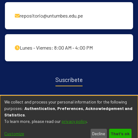
repositorio@untumbes.edu.pe
Lunes - Viernes: 8:00 AM - 4:00 PM
Suscríbete
Recibe notificaciones sobre nuevas publicaciones y eventos
We collect and process your personal information for the following
relacionados con el repositorio. ingresa
Aqui →
purposes:
Authentication, Preferences, Acknowledgement and
Statistics
.
To learn more, please read our
privacy policy
.
© 2026 Universidad Nacional de Tumbes. Todos los derechos
Customize
Decline
That's ok
reservados.