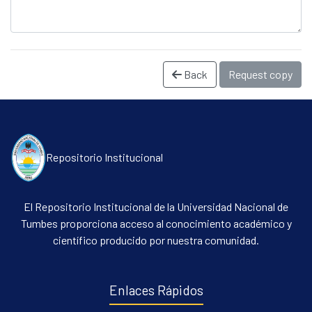
Back
Request copy
Repositorio Institucional
Communities & Collections
All of DSpace
El Repositorio Institucional de la Universidad Nacional de
Statistics
Tumbes proporciona acceso al conocimiento académico y
científico producido por nuestra comunidad.
Contacto
Políticas
Enlaces Rápidos