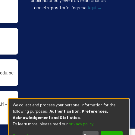
publicaciones y eventos relacionados
-
con el repositorio. ingresa
Aqui →
edu.pe
AM -
We collect and process your personal information for the
following purposes:
Authentication, Preferences,
Acknowledgement and Statistics
.
To learn more, please read our
privacy policy
.