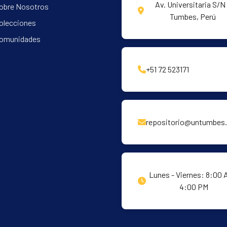
Av. Universitaria S/N 
obre Nosotros
Tumbes, Perú
olecciones
omunidades
+51 72 523171
repositorio@untumbes.
Lunes - Viernes: 8:00 
4:00 PM