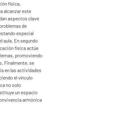
ón física,
ra alcanzar este
rdan aspectos clave
s problemas de
estando especial
l aula. En segundo
ucación física actúe
oblemas, promoviendo
s. Finalmente, se
ia en las actividades
ciendo el vínculo
ica no solo
nstituye un espacio
 convivencia armónica