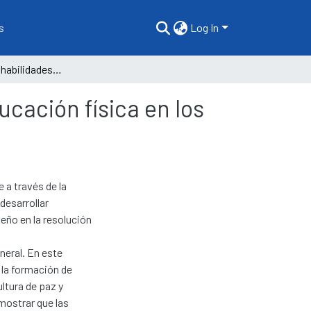
s
Log In
Estimulando las habilidades sociales a través de la educación física en los estudiantes
ucación física en los
 a través de la
desarrollar
eño en la resolución
neral. En este
 la formación de
ltura de paz y
emostrar que las