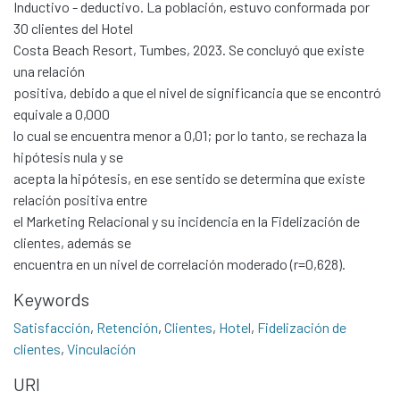
Inductivo - deductivo. La población, estuvo conformada por
30 clientes del Hotel
Costa Beach Resort, Tumbes, 2023. Se concluyó que existe
una relación
positiva, debido a que el nivel de significancia que se encontró
equivale a 0,000
lo cual se encuentra menor a 0,01; por lo tanto, se rechaza la
hipótesis nula y se
acepta la hipótesis, en ese sentido se determina que existe
relación positiva entre
el Marketing Relacional y su incidencia en la Fidelización de
clientes, además se
encuentra en un nivel de correlación moderado (r=0,628).
Communities & Collections
Keywords
All of DSpace
Satisfacción
,
Retención
,
Clientes
,
Hotel
,
Fidelización de
clientes
,
Vinculación
Statistics
URI
Contacto