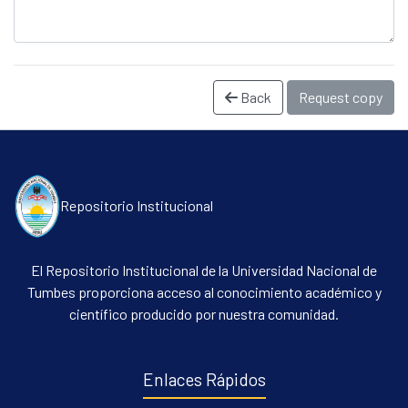
Back
Request copy
Repositorio Institucional
Communities & Collections
All of DSpace
El Repositorio Institucional de la Universidad Nacional de
Statistics
Tumbes proporciona acceso al conocimiento académico y
científico producido por nuestra comunidad.
Contacto
Políticas
Enlaces Rápidos