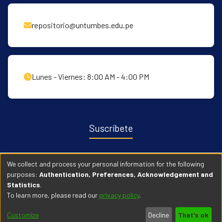
repositorio@untumbes.edu.pe
Lunes - Viernes: 8:00 AM - 4:00 PM
Suscríbete
Recibe notificaciones sobre nuevas publicaciones y eventos
We collect and process your personal information for the following
relacionados con el repositorio. ingresa
Aqui →
purposes:
Authentication, Preferences, Acknowledgement and
Statistics
.
To learn more, please read our
privacy policy
.
© 2026 Universidad Nacional de Tumbes. Todos los derechos
Customize
Decline
That's ok
reservados.