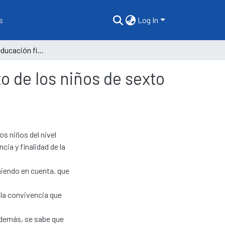
s
Log In
Influencia de la educación física en el comportamiento de los niños de sexto grado de educación primaria
o de los niños de sexto
s niños del nivel
ncia y finalidad de la
niendo en cuenta, que
 la convivencia que
demás, se sabe que