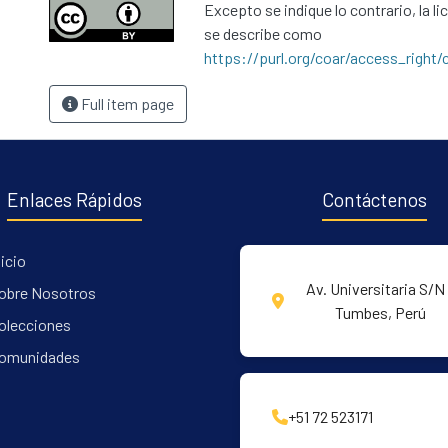
Excepto se indique lo contrario, la li
se describe como
https://purl.org/coar/access_right/
Full item page
Enlaces Rápidos
Contáctenos
nicio
Av. Universitaria S/N 
obre Nosotros
Tumbes, Perú
olecciones
omunidades
+51 72 523171