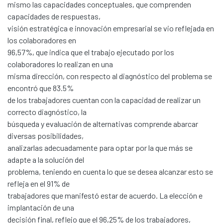
mismo las capacidades conceptuales, que comprenden
capacidades de respuestas,
visión estratégica e innovación empresarial se vio reflejada en
los colaboradores en
96,57%, que indica que el trabajo ejecutado por los
colaboradores lo realizan en una
misma dirección, con respecto al diagnóstico del problema se
encontró que 83.5%
de los trabajadores cuentan con la capacidad de realizar un
Communities & Collections
correcto diagnóstico, la
All of DSpace
búsqueda y evaluación de alternativas comprende abarcar
Statistics
diversas posibilidades,
analizarlas adecuadamente para optar por la que más se
Contacto
adapte a la solución del
Políticas
problema, teniendo en cuenta lo que se desea alcanzar esto se
refleja en el 91% de
trabajadores que manifestó estar de acuerdo. La elección e
implantación de una
decisión final, reflejo que el 96,25% de los trabajadores,