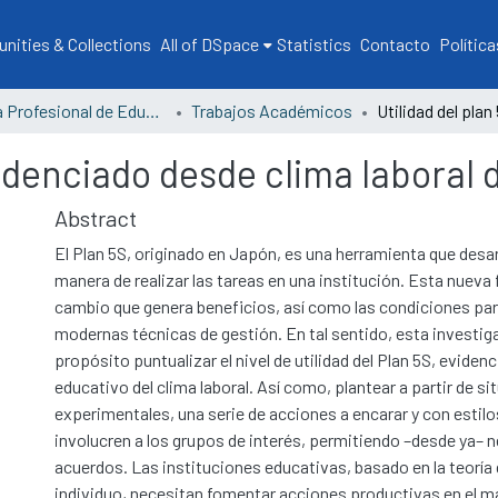
ities & Collections
All of DSpace
Statistics
Contacto
Política
Escuela Profesional de Educación
Trabajos Académicos
evidenciado desde clima laboral
Abstract
El Plan 5S, originado en Japón, es una herramienta que desa
manera de realizar las tareas en una institución. Esta nuev
cambio que genera beneficios, así como las condiciones par
modernas técnicas de gestión. En tal sentido, esta investi
propósito puntualizar el nivel de utilidad del Plan 5S, eviden
educativo del clima laboral. Así como, plantear a partir de s
experimentales, una serie de acciones a encarar y con estil
involucren a los grupos de interés, permitiendo –desde ya– n
acuerdos. Las instituciones educativas, basado en la teoría
individuo, necesitan fomentar acciones productivas en el m