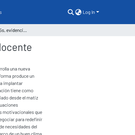
s
Log In
Utilidad del plan 5s, evidenciado desde clima laboral docente
 docente
rrolla una nueva
a forma produce un
a implantar
gación tiene como
ciado desde el matiz
ituaciones
os motivacionales que
egociar para redefinir
 de necesidades del
arco de un buen clima