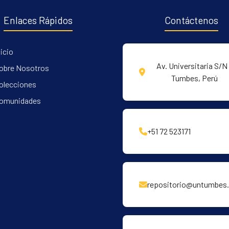
Enlaces Rápidos
Contáctenos
nicio
Av. Universitaria S/N 
obre Nosotros
Tumbes, Perú
olecciones
omunidades
+51 72 523171
repositorio@untumbes.