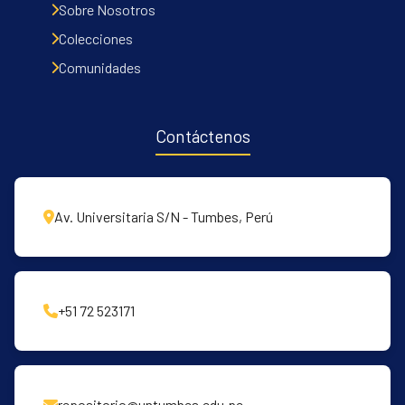
Communities & Collections
Sobre Nosotros
All of DSpace
Colecciones
Statistics
Comunidades
Contacto
Políticas
Contáctenos
Av. Universitaria S/N - Tumbes, Perú
+51 72 523171
repositorio@untumbes.edu.pe