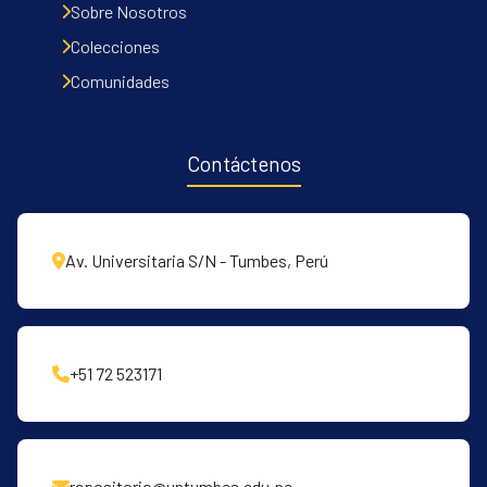
Communities & Collections
Sobre Nosotros
All of DSpace
Colecciones
Statistics
Comunidades
Contacto
Políticas
Contáctenos
Av. Universitaria S/N - Tumbes, Perú
+51 72 523171
repositorio@untumbes.edu.pe