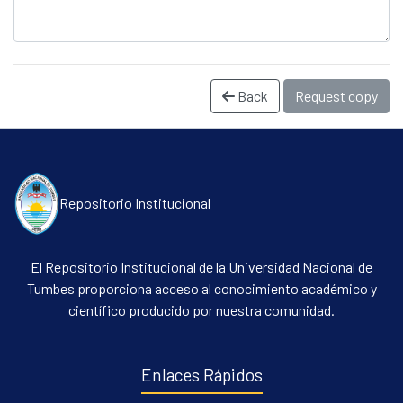
Back
Request copy
Repositorio Institucional
Communities & Collections
All of DSpace
El Repositorio Institucional de la Universidad Nacional de
Statistics
Tumbes proporciona acceso al conocimiento académico y
científico producido por nuestra comunidad.
Contacto
Políticas
Enlaces Rápidos