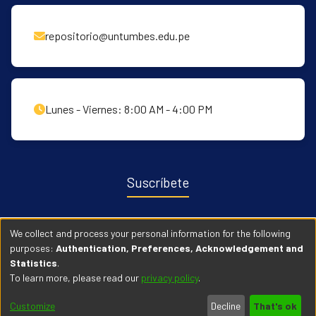
repositorio@untumbes.edu.pe
Lunes - Viernes: 8:00 AM - 4:00 PM
Suscríbete
Recibe notificaciones sobre nuevas publicaciones y eventos
We collect and process your personal information for the following
relacionados con el repositorio. ingresa
Aqui →
purposes:
Authentication, Preferences, Acknowledgement and
Statistics
.
To learn more, please read our
privacy policy
.
© 2026 Universidad Nacional de Tumbes. Todos los derechos
Customize
Decline
That's ok
reservados.