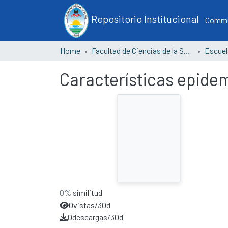
Repositorio Institucional
Commun
Home
Facultad de Ciencias de la Salud
Características epide
0%
similitud
0
vistas/30d
0
descargas/30d