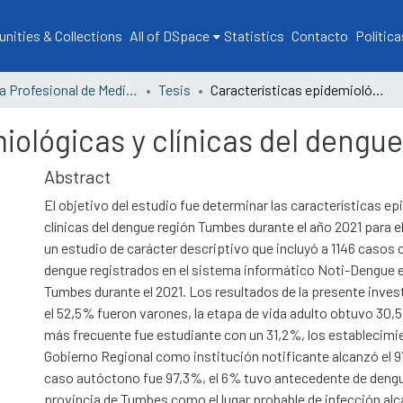
ities & Collections
All of DSpace
Statistics
Contacto
Política
Escuela Profesional de Medicina Humana
Tesis
Características epidemiológicas y clínicas del dengue Región Tumbes 2021
miológicas y clínicas del deng
Abstract
El objetivo del estudio fue determinar las características e
clínicas del dengue región Tumbes durante el año 2021 para el
un estudio de carácter descriptivo que incluyó a 1146 casos
dengue registrados en el sistema informático Noti-Dengue e
Tumbes durante el 2021. Los resultados de la presente inves
el 52,5% fueron varones, la etapa de vida adulto obtuvo 30,
más frecuente fue estudiante con un 31,2%, los establecimi
Gobierno Regional como institución notificante alcanzó el 97
caso autóctono fue 97,3%, el 6% tuvo antecedente de dengue
provincia de Tumbes como el lugar probable de infección alc