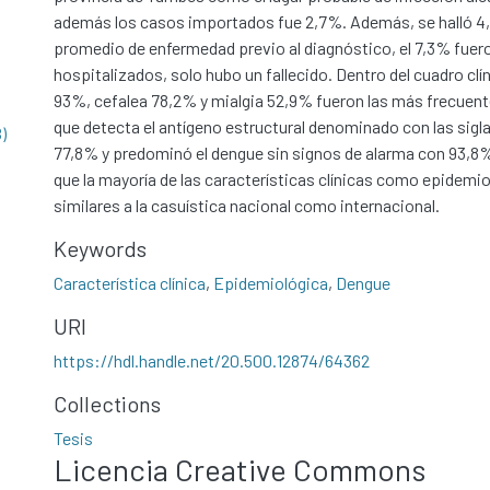
además los casos importados fue 2,7%. Además, se halló 4,
promedio de enfermedad previo al diagnóstico, el 7,3% fuer
hospitalizados, solo hubo un fallecido. Dentro del cuadro clín
93%, cefalea 78,2% y mialgia 52,9% fueron las más frecuent
que detecta el antígeno estructural denominado con las sig
)
77,8% y predominó el dengue sin signos de alarma con 93,8
que la mayoría de las características clínicas como epidemi
similares a la casuística nacional como internacional.
Keywords
Característica clínica
,
Epidemiológica
,
Dengue
URI
https://hdl.handle.net/20.500.12874/64362
Collections
Tesis
Licencia Creative Commons