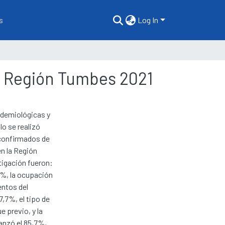
s
Log In
ue Región Tumbes 2021
pidemiológicas y
lo se realizó
 confirmados de
n la Región
tigación fueron:
5%, la ocupación
entos del
,7%, el tipo de
 previo, y la
anzó el 85,7%,