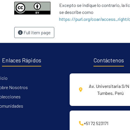
Excepto se indique lo contrario, la li
se describe como
https://purl.org/coar/access_right/
Full item page
Enlaces Rápidos
Contáctenos
nicio
Av. Universitaria S/N 
obre Nosotros
Tumbes, Perú
olecciones
omunidades
+51 72 523171