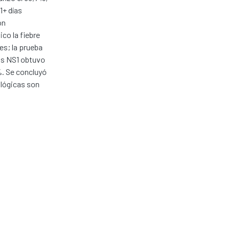
1+ días
on
ico la fiebre
es; la prueba
las NS1 obtuvo
%. Se concluyó
ológicas son