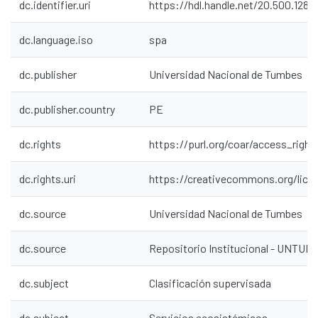
dc.identifier.uri
https://hdl.handle.net/20.500.1287
dc.language.iso
spa
dc.publisher
Universidad Nacional de Tumbes
dc.publisher.country
PE
dc.rights
https://purl.org/coar/access_right
dc.rights.uri
https://creativecommons.org/lice
dc.source
Universidad Nacional de Tumbes
dc.source
Repositorio Institucional - UNTU
dc.subject
Clasificación supervisada
dc.subject
Servicios ecosistémicos