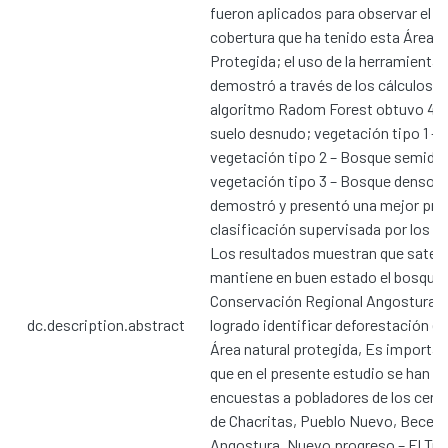
fueron aplicados para observar el 
cobertura que ha tenido esta Área N
Protegida; el uso de la herramienta 
demostró a través de los cálculos re
algoritmo Radom Forest obtuvo 4 
suelo desnudo; vegetación tipo 1 – 
vegetación tipo 2 – Bosque semide
vegetación tipo 3 – Bosque denso, 
demostró y presentó una mejor prec
clasificación supervisada por los d
Los resultados muestran que sateli
mantiene en buen estado el bosque 
Conservación Regional Angostura Fa
dc.description.abstract
logrado identificar deforestación en 
Área natural protegida, Es importa
que en el presente estudio se han re
encuestas a pobladores de los cent
de Chacritas, Pueblo Nuevo, Becerr
Angostura, Nuevo progreso – El Tu