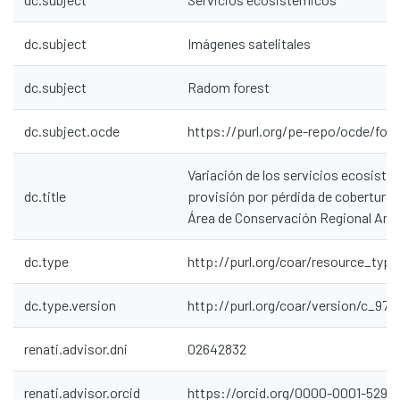
dc.subject
Imágenes satelitales
dc.subject
Radom forest
dc.subject.ocde
https://purl.org/pe-repo/ocde/ford
Variación de los servicios ecosisté
dc.title
provisión por pérdida de cobertura v
Área de Conservación Regional Ango
dc.type
http://purl.org/coar/resource_type
dc.type.version
http://purl.org/coar/version/c_97
renati.advisor.dni
02642832
renati.advisor.orcid
https://orcid.org/0000-0001-5294