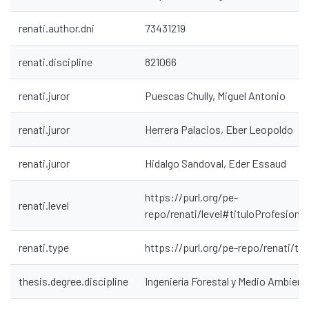
renati.author.dni
73431219
renati.discipline
821066
renati.juror
Puescas Chully, Miguel Antonio
renati.juror
Herrera Palacios, Eber Leopoldo
renati.juror
Hidalgo Sandoval, Eder Essaud
https://purl.org/pe-
renati.level
repo/renati/level#tituloProfesional
Communities & Collections
All of DSpace
renati.type
https://purl.org/pe-repo/renati/ty
Statistics
thesis.degree.discipline
Ingeniería Forestal y Medio Ambient
Contacto
Políticas