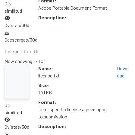
Format:
0%
Adobe Portable Document Format
similitud
Description:
0
vistas/30d
0
descargas/30d
License bundle
Now showing
1 - 1 of 1
Name:
Downl
license.txt
oad
Size:
1.71 KB
Format:
0%
Item-specific license agreed upon
similitud
to submission
Description:
0
vistas/30d