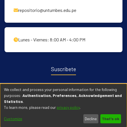
repositorio@untumbes.edu.pe
Lunes - Viernes: 8:00 AM - 4:00 PM
Suscríbete
Recibe notificaciones sobre nuevas publicaciones y eventos
We collect and process your personal information for the following
relacionados con el repositorio. ingresa
Aqui →
purposes:
Authentication, Preferences, Acknowledgement and
Statistics
.
To learn more, please read our
privacy policy
.
© 2026 Universidad Nacional de Tumbes. Todos los derechos
Customize
Decline
That's ok
reservados.