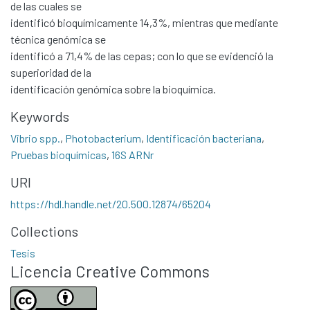
de las cuales se
Communities & Collections
identificó bioquímicamente 14,3%, mientras que mediante
técnica genómica se
All of DSpace
identificó a 71,4% de las cepas; con lo que se evidenció la
Statistics
superioridad de la
Contacto
identificación genómica sobre la bioquímica.
Políticas
Keywords
Vibrio spp.
,
Photobacterium
,
Identificación bacteriana
,
Pruebas bioquímicas
,
16S ARNr
URI
https://hdl.handle.net/20.500.12874/65204
Collections
Tesis
Licencia Creative Commons