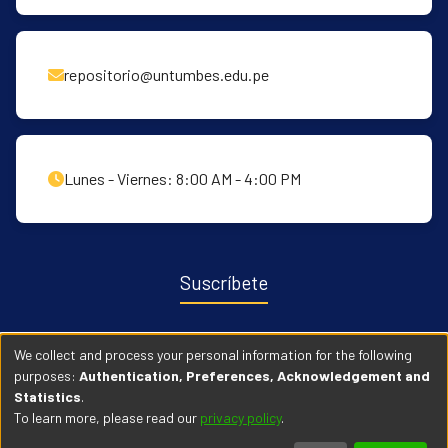
repositorio@untumbes.edu.pe
Lunes - Viernes: 8:00 AM - 4:00 PM
Suscríbete
Recibe notificaciones sobre nuevas publicaciones y eventos
We collect and process your personal information for the following
relacionados con el repositorio. ingresa
Aqui →
purposes:
Authentication, Preferences, Acknowledgement and
Statistics
.
To learn more, please read our
privacy policy
.
© 2026 Universidad Nacional de Tumbes. Todos los derechos