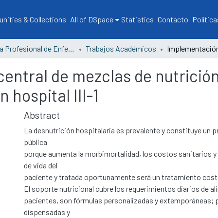
ities & Collections
All of DSpace
Statistics
Contacto
Política
Escuela Profesional de Enfermería
Trabajos Académicos
entral de mezclas de nutrició
 hospital III-1
Abstract
La desnutrición hospitalaria es prevalente y constituye un 
pública
porque aumenta la morbimortalidad, los costos sanitarios y 
de vida del
paciente y tratada oportunamente será un tratamiento costo
El soporte nutricional cubre los requerimientos diarios de a
pacientes, son fórmulas personalizadas y extemporáneas; 
dispensadas y