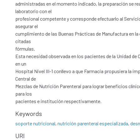
administradas en el momento indicado, la preparación se rea
laboratorio con el
profesional competente y corresponde efectuarlo al Servici
asegurar el
cumplimiento de las Buenas Prácticas de Manufactura en la 
citadas
fórmulas.
Esta necesidad observada en los pacientes de la Unidad de 
en un
Hospital Nivel III-1 conllevo a que Farmacia propusiera la i
Central de
Mezclas de Nutrición Parenteral para lograr beneficios clín
para los
pacientes e institución respectivamente.
Keywords
soporte nutricional
,
nutrición parenteral especializada
,
desn
URI