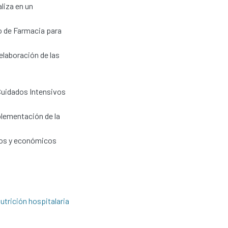
liza en un
o de Farmacia para
elaboración de las
Cuidados Intensivos
mplementación de la
icos y económicos
utrición hospitalaria