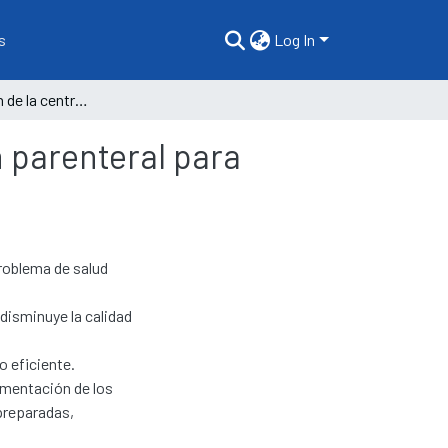
s
Log In
Implementación de la central de mezclas de nutrición parenteral para pacientes críticos en un hospital III-1
n parenteral para
problema de salud
disminuye la calidad
 eficiente.
limentación de los
preparadas,