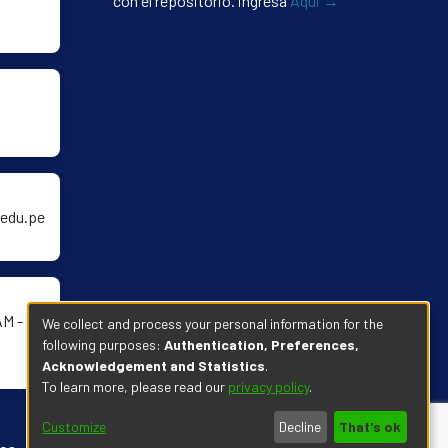
con el repositorio. ingresa
Aqui →
edu.pe
AM -
We collect and process your personal information for the
following purposes:
Authentication, Preferences,
Acknowledgement and Statistics
.
To learn more, please read our
privacy policy
.
Customize
Decline
That's ok