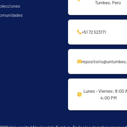
Tumbes, Perú
olecciones
omunidades
+51 72 523171
repositorio@untumbes.
Lunes - Viernes: 8:00 
4:00 PM