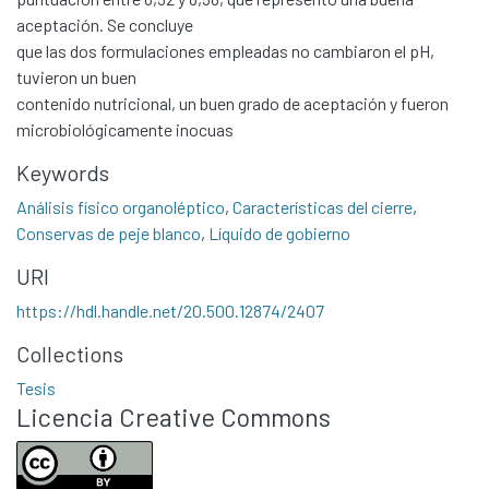
Communities & Collections
aceptación. Se concluye
que las dos formulaciones empleadas no cambiaron el pH,
All of DSpace
tuvieron un buen
Statistics
contenido nutricional, un buen grado de aceptación y fueron
Contacto
microbiológicamente inocuas
Políticas
Keywords
Análisis físico organoléptico
,
Características del cierre
,
Conservas de peje blanco
,
Líquido de gobierno
URI
https://hdl.handle.net/20.500.12874/2407
Collections
Tesis
Licencia Creative Commons