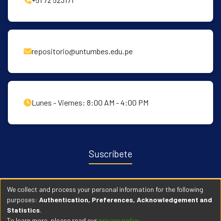
repositorio@untumbes.edu.pe
Lunes - Viernes: 8:00 AM - 4:00 PM
Suscríbete
Recibe notificaciones sobre nuevas publicaciones y eventos
We collect and process your personal information for the following
relacionados con el repositorio. ingresa
Aqui →
purposes:
Authentication, Preferences, Acknowledgement and
Statistics
.
To learn more, please read our
privacy policy
.