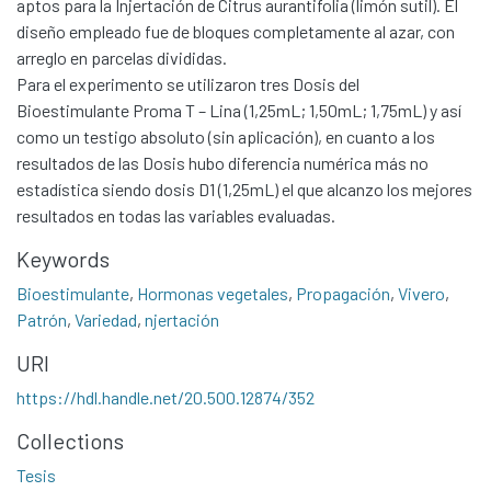
aptos para la Injertación de Citrus aurantifolia (limón sutil). El
diseño empleado fue de bloques completamente al azar, con
arreglo en parcelas divididas.
Para el experimento se utilizaron tres Dosis del
Bioestimulante Proma T – Lina (1,25mL; 1,50mL; 1,75mL) y así
como un testigo absoluto (sin aplicación), en cuanto a los
resultados de las Dosis hubo diferencia numérica más no
estadística siendo dosis D1 (1,25mL) el que alcanzo los mejores
resultados en todas las variables evaluadas.
Keywords
Bioestimulante
,
Hormonas vegetales
,
Propagación
,
Vivero
,
Communities & Collections
Patrón
,
Variedad
,
njertación
All of DSpace
URI
Statistics
https://hdl.handle.net/20.500.12874/352
Contacto
Collections
Políticas
Tesis