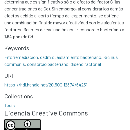
determina que es significativo sólo el efecto del factor C (las
Communities & Collections
concentraciones de Cd). Sin embargo, al considerar los demás
efectos debido al corto tiempo del experimento, se obtiene
All of DSpace
una combinación final de mayor efectividad con los siguientes
Statistics
factores: 3er mes de evaluación con el consorcio bacteriano a
Contacto
1,64 ppm de Cd.
Políticas
Keywords
Fitorremediación
,
cadmio
,
aislamiento bacteriano
,
Ricinus
communis
,
consorcio bacteriano
,
diseño factorial
URI
https://hdl.handle.net/20.500.12874/64251
Collections
Tesis
Licencia Creative Commons