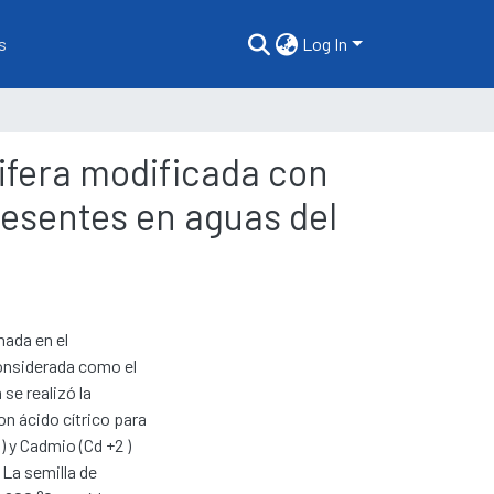
s
Log In
ifera modificada con
resentes en aguas del
hada en el
considerada como el
 se realizó la
n ácido cítrico para
 y Cadmio (Cd +2 )
 La semilla de