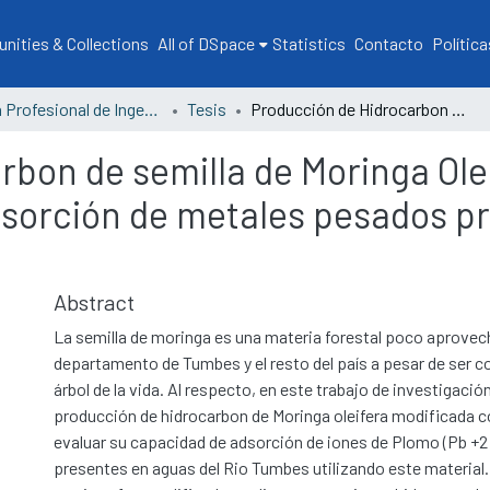
ities & Collections
All of DSpace
Statistics
Contacto
Política
Escuela Profesional de Ingeniería Forestal y Medio Ambiente
Tesis
Producción de Hidrocarbon de semilla de Moringa Oleifera modificada con ácido cítrico para la adsorción de metales pesados presentes en aguas del Rio Tumbes
rbon de semilla de Moringa Ole
adsorción de metales pesados p
Abstract
La semilla de moringa es una materia forestal poco aprovec
departamento de Tumbes y el resto del país a pesar de ser 
árbol de la vida. Al respecto, en este trabajo de investigación
producción de hidrocarbon de Moringa oleifera modificada co
evaluar su capacidad de adsorción de iones de Plomo (Pb +2 )
presentes en aguas del Rio Tumbes utilizando este material.