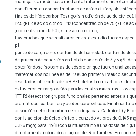
moringa fue modificada mediante tratamiento hidrotermal a
con diferentes concentraciones de ácido cítrico, obtenién
finales de hidrocarbon Testigo (sin adición de ácido cítrico)
12.5 g/L de ácido cítrico), M2 (concentración de 25 g/L de áci
(concentración de 50 g/L de ácido cítrico).
Las pruebas que se realizaron en este estudio fueron espec
pH
punto de carga cero, contenido de humedad, contenido de cen
de pruebas de adsorción en Batch con dosis de 3 y 5 g/L de 
)
obteniéndose isotermas de adsorción que fueron analizada
matemáticos no lineales de Pseudo primer y Pseudo segund
resultados obtenidos del pH PZC de los hidrocarbones de m
estuvieron en rango ácido para las cuatro muestras. Los esp
(FTIR) detectaron grupos funcionales pertenecientes a alque
aromáticos, carbonilos y ácidos carboxílicos. Finalmente la
adsorción del hidrocarbon de moringa para Cadmio (II) y Plom
con la adición de ácido cítrico alcanzado valores de 0.145 mg/
0.126 mg/g para Pb (II) con la muestra M3 a una dosis de 3 g/
directamente colocado en aguas del Rio Tumbes. En conclusió