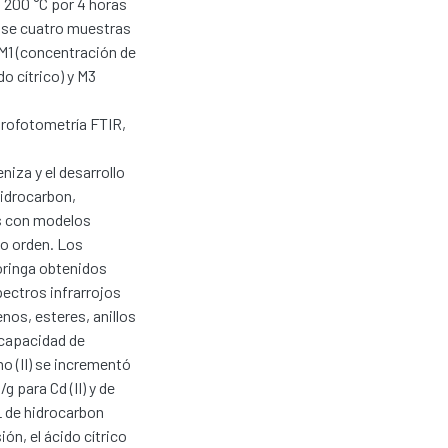
 200 °C por 4 horas
dose cuatro muestras
, M1 (concentración de
do cítrico) y M3
trofotometría FTIR,
iza y el desarrollo
hidrocarbon,
s con modelos
o orden. Los
oringa obtenidos
ectros infrarrojos
nos, esteres, anillos
 capacidad de
o (II) se incrementó
g para Cd (II) y de
L de hidrocarbon
n, el ácido cítrico