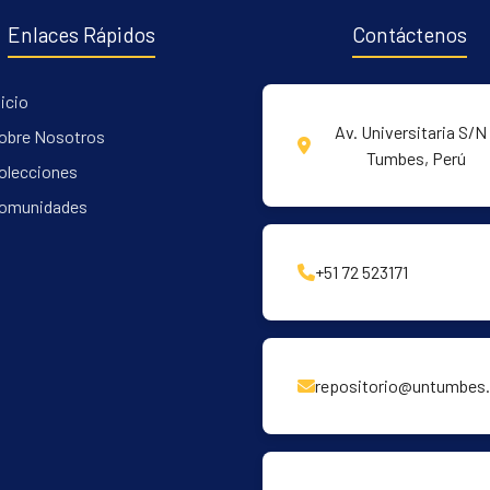
Enlaces Rápidos
Contáctenos
nicio
Av. Universitaria S/N 
obre Nosotros
Tumbes, Perú
olecciones
omunidades
+51 72 523171
repositorio@untumbes.