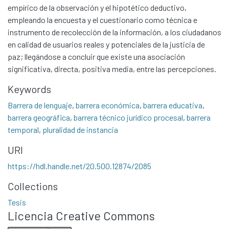
empírico de la observación y el hipotético deductivo,
empleando la encuesta y el cuestionario como técnica e
instrumento de recolección de la información, a los ciudadanos
en calidad de usuarios reales y potenciales de la justicia de
paz; llegándose a concluir que existe una asociación
significativa, directa, positiva media, entre las percepciones.
Keywords
Barrera de lenguaje
,
barrera económica
,
barrera educativa
,
barrera geográfica
,
barrera técnico jurídico procesal
,
barrera
temporal
,
pluralidad de instancia
Communities & Collections
URI
All of DSpace
https://hdl.handle.net/20.500.12874/2085
Statistics
Contacto
Collections
Políticas
Tesis
Licencia Creative Commons