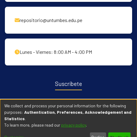
repositorio@untumbes.edu.pe
Lunes - Viernes: 8:00 AM - 4:00 PM
Suscríbete
Recibe notificaciones sobre nuevas publicaciones y eventos
We collect and process your personal information for the following
relacionados con el repositorio. ingresa
Aqui →
purposes:
Authentication, Preferences, Acknowledgement and
Statistics
.
To learn more, please read our
privacy policy
.
© 2026 Universidad Nacional de Tumbes. Todos los derechos