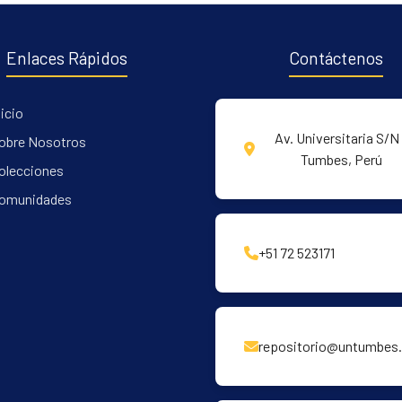
Enlaces Rápidos
Contáctenos
nicio
Av. Universitaria S/N 
obre Nosotros
Tumbes, Perú
olecciones
omunidades
+51 72 523171
repositorio@untumbes.