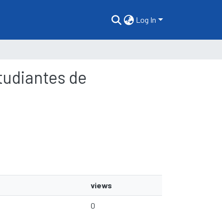
Log In
studiantes de
views
0