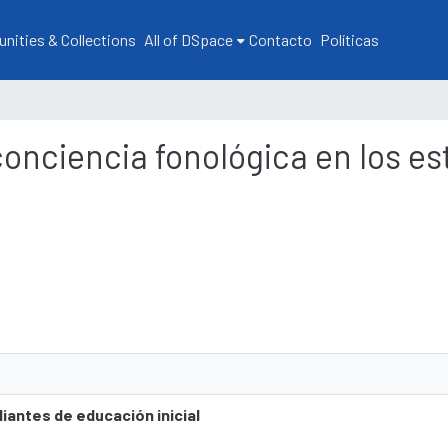
ities & Collections
All of DSpace
Contacto
Políticas
 conciencia fonológica en los e
iantes de educación inicial