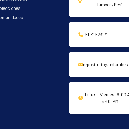
Tumbes, Perú
olecciones
omunidades
+51 72 523171
repositorio@untumbes.
Lunes - Viernes: 8:00 
4:00 PM