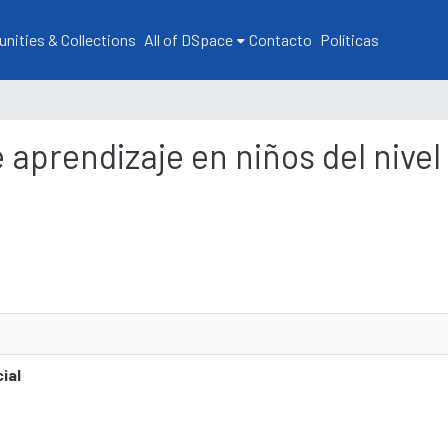
ities & Collections
All of DSpace
Contacto
Políticas
e aprendizaje en niños del nivel 
cial