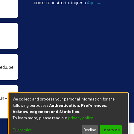
con el repositorio. ingresa
Aqui →
edu.pe
AM -
We collect and process your personal information for the
following purposes:
Authentication, Preferences,
Acknowledgement and Statistics
.
To learn more, please read our
privacy policy
.
Customize
Decline
That's ok