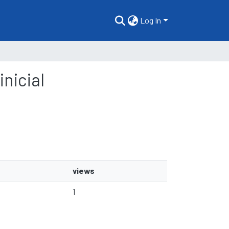
Log In
inicial
views
1