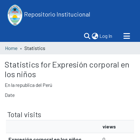
Repositorio Institucional
(current)
Log In
Home
Statistics
Statistics for Expresión corporal en
los niños
En la republica del Perú
Date
Total visits
views
Expresión corporal en los niños
0