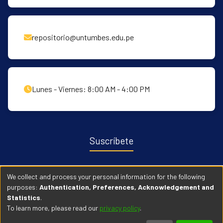
repositorio@untumbes.edu.pe
Lunes - Viernes: 8:00 AM - 4:00 PM
Suscríbete
Recibe notificaciones sobre nuevas publicaciones y eventos
We collect and process your personal information for the following
relacionados con el repositorio. ingresa
Aqui →
purposes:
Authentication, Preferences, Acknowledgement and
Statistics
.
To learn more, please read our
privacy policy
.
© 2026 Universidad Nacional de Tumbes. Todos los derechos