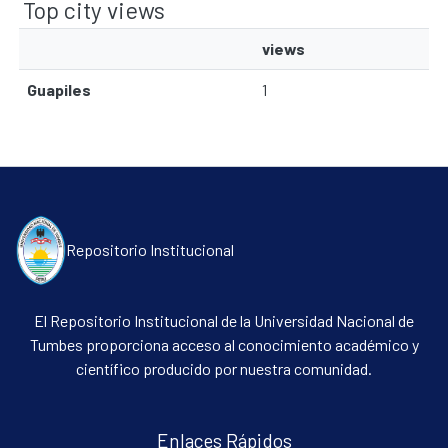
Top city views
views
Communities & Collections
Guapiles
1
All of DSpace
Contacto
Políticas
Repositorio Institucional
El Repositorio Institucional de la Universidad Nacional de
Tumbes proporciona acceso al conocimiento académico y
científico producido por nuestra comunidad.
Enlaces Rápidos