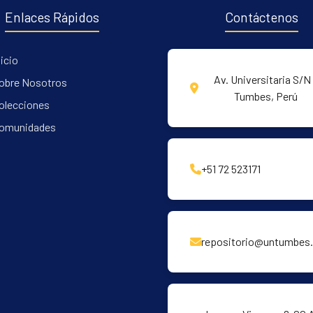
Enlaces Rápidos
Contáctenos
nicio
Av. Universitaria S/N 
obre Nosotros
Tumbes, Perú
olecciones
omunidades
+51 72 523171
repositorio@untumbes.