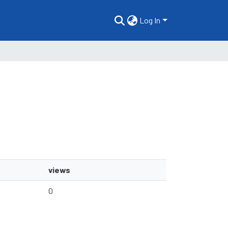
Log In
views
0