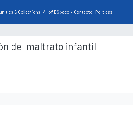
ities & Collections
All of DSpace
Contacto
Políticas
ón del maltrato infantil