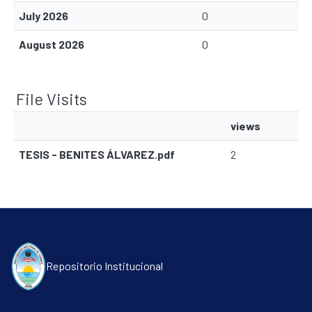
July 2026
0
August 2026
0
File Visits
views
TESIS - BENITES ÁLVAREZ.pdf
2
Communities & Collections
Repositorio Institucional
All of DSpace
Contacto
Políticas