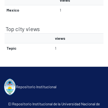
views
Mexico
1
Communities & Collections
Top city views
All of DSpace
views
Contacto
Tepic
1
Políticas
Repositorio Institucional
El Repositorio Institucional de la Universidad Nacional de