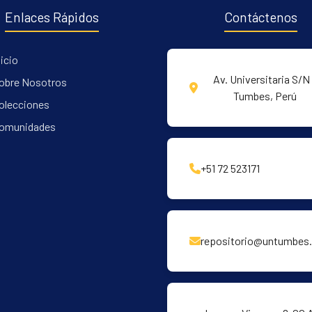
Enlaces Rápidos
Contáctenos
nicio
Av. Universitaria S/N 
obre Nosotros
Tumbes, Perú
olecciones
omunidades
+51 72 523171
repositorio@untumbes.