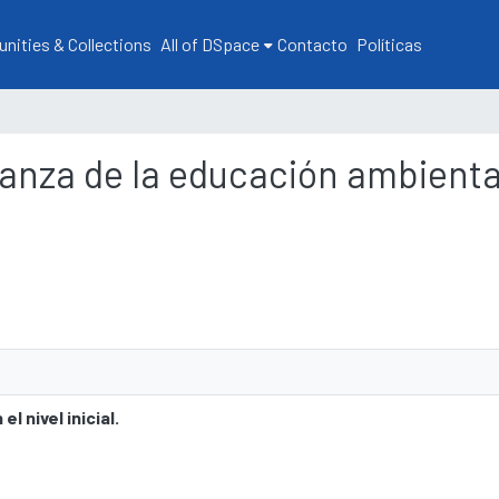
ities & Collections
All of DSpace
Contacto
Políticas
anza de la educación ambiental e
 nivel inicial.