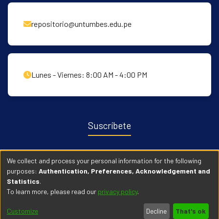
repositorio@untumbes.edu.pe
Lunes - Viernes: 8:00 AM - 4:00 PM
Suscríbete
Recibe notificaciones sobre nuevas publicaciones y eventos
We collect and process your personal information for the following
relacionados con el repositorio. ingresa
Aqui →
purposes:
Authentication, Preferences, Acknowledgement and
Statistics
.
To learn more, please read our
privacy policy
.
© 2026 Universidad Nacional de Tumbes. Todos los derechos
Customize
Decline
That's ok
reservados.