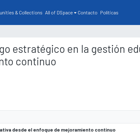
ities & Collections
All of DSpace
Contacto
Políticas
azgo estratégico en la gestión e
nto continuo
ucativa desde el enfoque de mejoramiento continuo