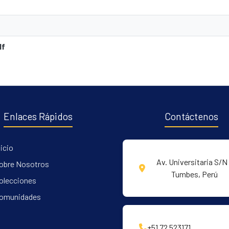
df
Enlaces Rápidos
Contáctenos
nicio
Av. Universitaria S/N 
obre Nosotros
Tumbes, Perú
olecciones
omunidades
+51 72 523171