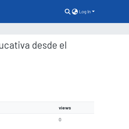
Log In
ducativa desde el
views
0