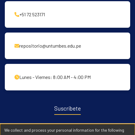
+51 72 523171
repositorio@untumbes.edu.pe
Lunes - Viernes: 8:00 AM - 4:00 PM
Suscríbete
Recibe notificaciones sobre nuevas publicaciones y eventos
We collect and process your personal information for the following
relacionados con el repositorio. ingresa
Aqui →