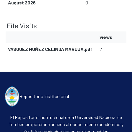
August 2026
0
File Visits
views
VASQUEZ NUÑEZ CELINDA MARUJA.pdf
2
Communities & Collections
Repositorio Institucional
All of DSpace
Contacto
El Repositorio Institucional de la Universidad Nacional de
Políticas
Tumbes proporciona acceso al conocimiento académico y
científico producido por nuestra comunidad.