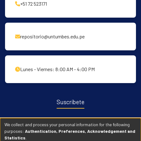
+51 72 523171
repositorio@untumbes.edu.pe
Lunes - Viernes: 8:00 AM - 4:00 PM
Suscríbete
Recibe notificaciones sobre nuevas publicaciones y eventos
We collect and process your personal information for the following
relacionados con el repositorio. ingresa
Aqui →
purposes:
Authentication, Preferences, Acknowledgement and
Statistics
.