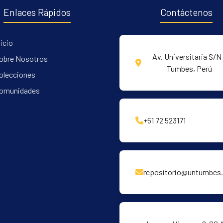
Enlaces Rápidos
Contáctenos
nicio
Av. Universitaria S/N 
obre Nosotros
Tumbes, Perú
olecciones
omunidades
+51 72 523171
repositorio@untumbes.