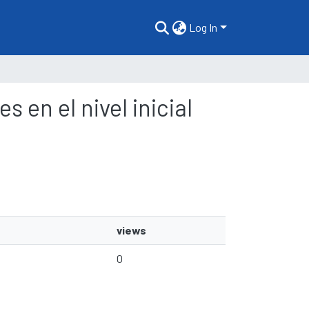
Log In
s en el nivel inicial
views
0