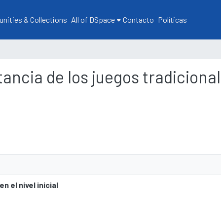
ities & Collections
All of DSpace
Contacto
Políticas
ancia de los juegos tradicionale
 el nivel inicial